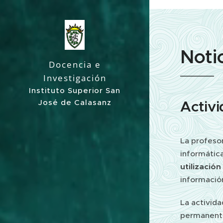
Ágora Calasanz
Noti
Docencia e
Investigación
Instituto Superior San
José de Calasanz
Activi
La profeso
informátic
utilizació
informació
La activid
permanente