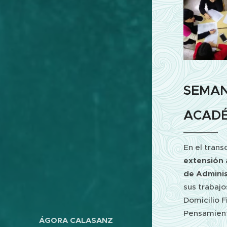
SEMAN
ACADÉ
En el trans
extensión
de Admini
sus trabaj
Domicilio F
Pensamient
ÁGORA CALASANZ