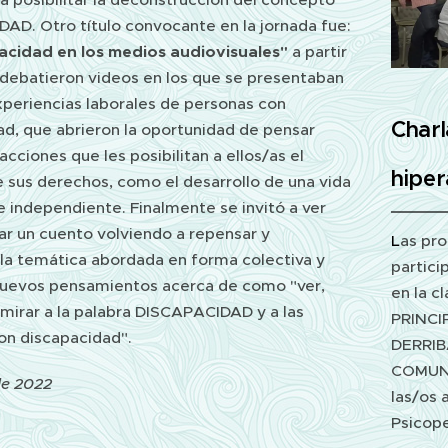
AD. Otro título convocante en la jornada fue:
acidad en los medios audiovisuales"
a partir
 debatieron videos en los que se presentaban
xperiencias laborales de personas con
Charl
ad, que abrieron la oportunidad de pensar
acciones que les posibilitan a ellos/as el
hiper
e sus derechos, como el desarrollo de una vida
 independiente. Finalmente se invitó a ver
ar un cuento volviendo a repensar y
L
as pr
 la temática abordada en forma colectiva y
partici
nuevos pensamientos acerca de como "ver,
en la 
mirar a la palabra DISCAPACIDAD y a las
PRINCI
on discapacidad".
DERRI
COMUNI
 de 2022
las/os 
Psicop