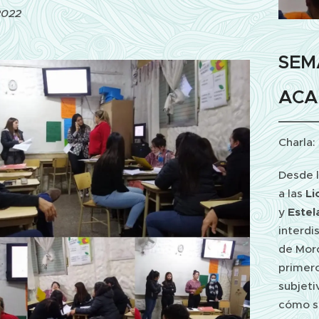
 2022
SEM
ACA
Charla:
Desde 
a las
Li
y
Estel
interdi
de Moró
primero
subjeti
cómo s