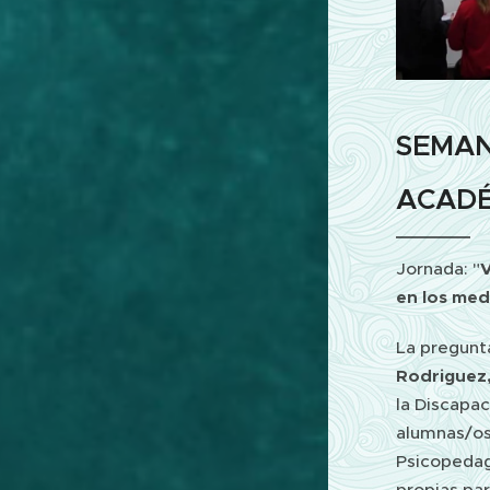
SEMAN
ACADÉ
Jornada: "
V
en los med
La pregunta
Rodriguez,
la Discapa
alumnas/os 
Psicopedag
propias par