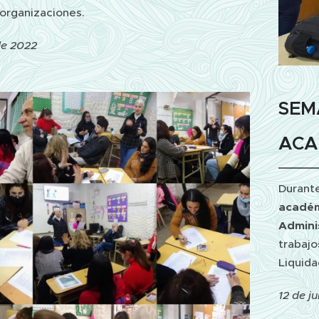
 organizaciones.
 de 2022
SEM
ACA
Durant
acadé
Admini
trabajo
Liquida
12 de j