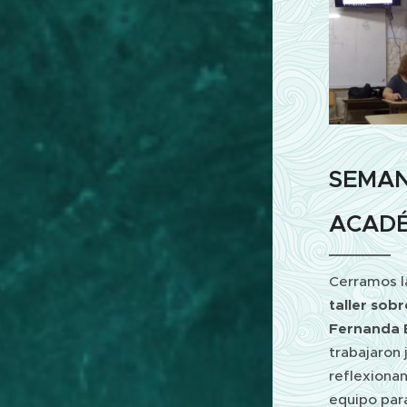
SEMAN
ACADÉ
Cerramos l
taller sob
Fernanda 
trabajaron 
reflexionan
equipo par