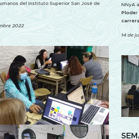
umanos del Instituto Superior San José de
NNyA a
Plode
r
carrer
embre 2022
14 de j
SEM