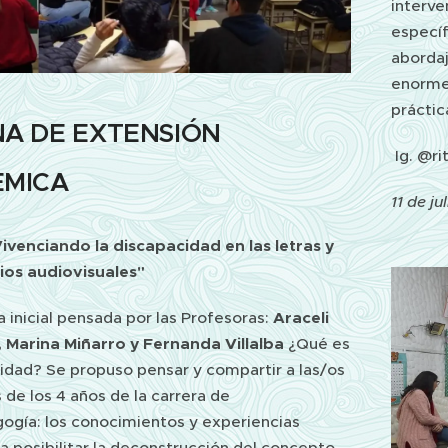
interve
específ
abordaj
enormem
práctic
A DE EXTENSIÓN
Ig. @ri
MICA
11 de ju
ivenciando la discapacidad en las letras y
ios audiovisuales"
 inicial pensada por las Profesoras:
Araceli
 Marina Miñarro y Fernanda Villalba
¿Qué es
cidad? Se propuso pensar y compartir a las/os
de los 4 años de la carrera de
ogía: los conocimientos y experiencias
a posibilitar la deconstrucción del concepto