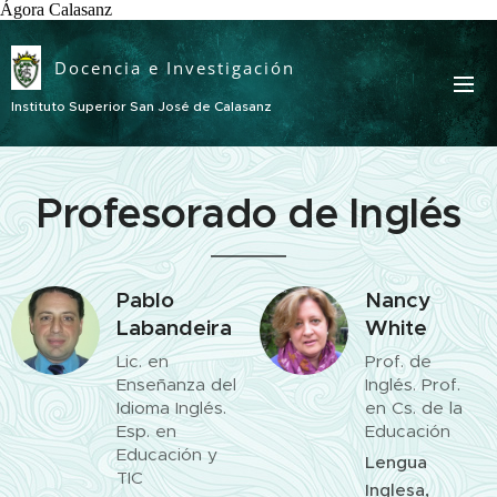
Ágora Calasanz
Docencia e Investigación
Instituto Superior San José de Calasanz
Profesorado de Inglés
Pablo
Nancy
Labandeira
White
Lic. en
Prof. de
Enseñanza del
Inglés. Prof.
Idioma Inglés.
en Cs. de la
Esp. en
Educación
Educación y
Lengua
TIC
Inglesa,